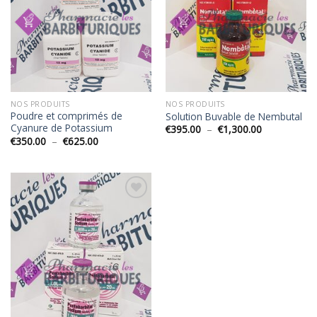
NOS PRODUITS
NOS PRODUITS
Poudre et comprimés de
Solution Buvable de Nembutal
Cyanure de Potassium
Plage
€
395.00
–
€
1,300.00
de
Plage
€
350.00
–
€
625.00
prix :
de
€395.00
prix :
à
€350.00
€1,300.00
à
€625.00
Add to
Wishlist