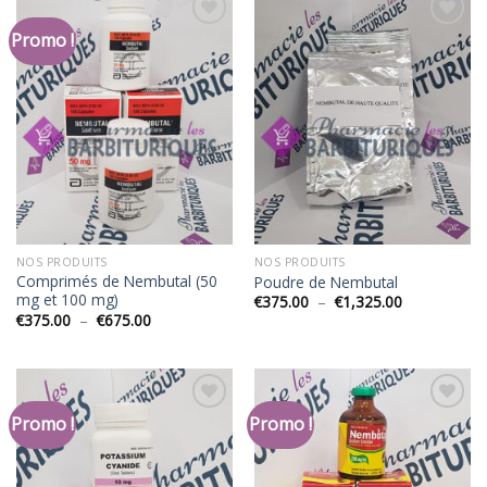
Promo !
Add to
Add to
Wishlist
Wishlist
NOS PRODUITS
NOS PRODUITS
Comprimés de Nembutal (50
Poudre de Nembutal
mg et 100 mg)
Plage
€
375.00
–
€
1,325.00
de
Plage
€
375.00
–
€
675.00
prix :
de
€375.00
prix :
à
€375.00
€1,325.00
à
€675.00
Promo !
Promo !
Add to
Add to
Wishlist
Wishlist