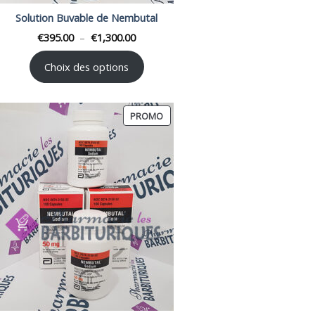
Solution Buvable de Nembutal
Plage
€
395.00
–
€
1,300.00
de
prix :
€395.00
Choix des options
à
€1,300.00
PRODUIT
PROMO
EN
PROMOTION