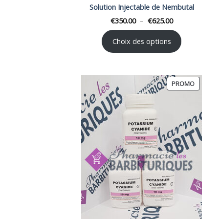
Solution Injectable de Nembutal
Plage
€
350.00
–
€
625.00
de
prix :
€350.00
Choix des options
à
€625.00
PRODUI
PROMO
EN
PROMOT