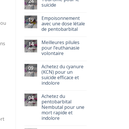
24
suicide
Avr
Empoisonnement
19
 ou
avec une dose létale
Avr
de pentobarbital
Meilleures pilules
ans
14
pour l’euthanasie
Avr
volontaire
Achetez du cyanure
09
(KCN) pour un
Avr
suicide efficace et
indolore
Achetez du
04
pentobarbital
Avr
Nembutal pour une
mort rapide et
indolore
rt