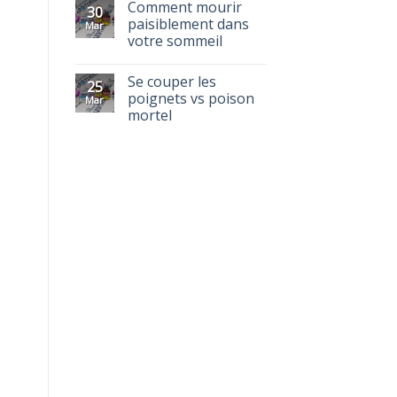
Comment mourir
30
paisiblement dans
Mar
votre sommeil
Se couper les
25
poignets vs poison
Mar
mortel