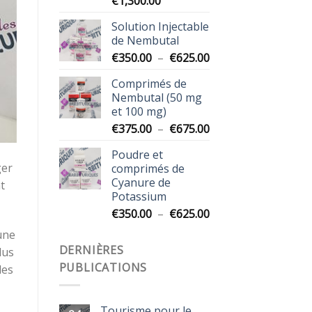
Plage
€
1,300.00
€1,325.00
de
Solution Injectable
prix :
de Nembutal
€395.00
Plage
€
350.00
–
€
625.00
à
de
€1,300.00
Comprimés de
prix :
Nembutal (50 mg
€350.00
et 100 mg)
à
Plage
€
375.00
–
€
675.00
€625.00
de
Poudre et
prix :
ger
comprimés de
€375.00
Cyanure de
t
à
Potassium
€675.00
Plage
€
350.00
–
€
625.00
de
une
prix :
DERNIÈRES
dus
€350.00
PUBLICATIONS
les
à
€625.00
Tourisme pour le