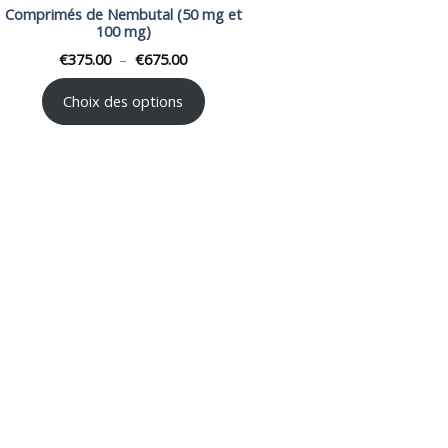
Comprimés de Nembutal (50 mg et
100 mg)
Plage
€
375.00
–
€
675.00
de
prix :
€375.00
Choix des options
à
€675.00
T
ION