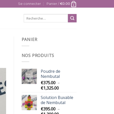
Se connecter
Panier /
€
0.00
0
PANIER
NOS PRODUITS
Poudre de
Nembutal
€
375.00
–
Plage
€
1,325.00
de
Solution Buvable
prix :
de Nembutal
€375.00
€
395.00
–
à