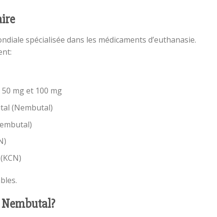
ire
diale spécialisée dans les médicaments d’euthanasie.
nt:
 50 mg et 100 mg
tal (Nembutal)
Nembutal)
N)
 (KCN)
bles.
l Nembutal?