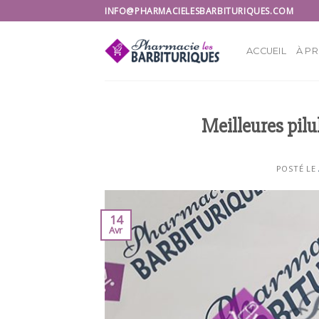
Skip
INFO@PHARMACIELESBARBITURIQUES.COM
to
content
ACCUEIL
À P
Meilleures pilu
POSTÉ LE
14
Avr