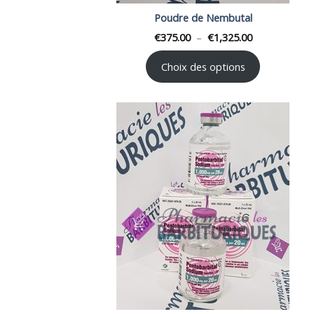
Poudre de Nembutal
Plage
€
375.00
–
€
1,325.00
de
prix :
€375.00
Choix des options
à
€1,325.00